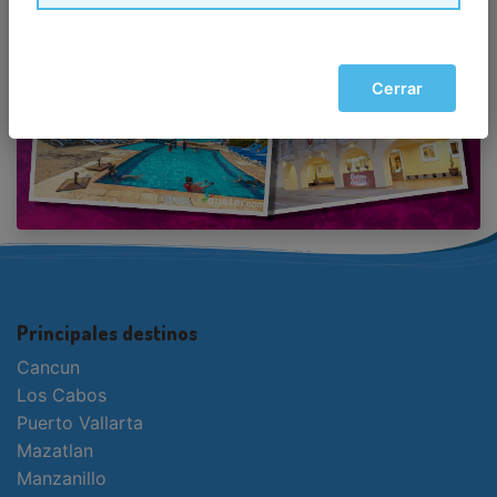
Cerrar
Principales destinos
Cancun
Los Cabos
Puerto Vallarta
Mazatlan
Manzanillo