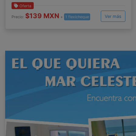
Oferta
$139 MXN
Ver más
Precio:
+
1 flexicheque