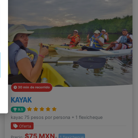
30 min de recorrido
KAYAK
9.5
kayac 75 pesos por persona + 1 flexicheque
Oferta
$75 MXN
Precio:
+
1 flexicheque