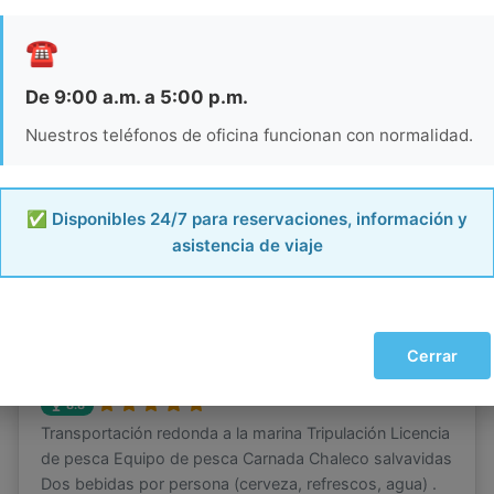
☎️
De 9:00 a.m. a 5:00 p.m.
Nuestros teléfonos de oficina funcionan con normalidad.
✅ Disponibles 24/7 para reservaciones, información y
asistencia de viaje
1 hr de recorrido
Cerrar
Pesca Deportiva
8.8
Transportación redonda a la marina Tripulación Licencia
de pesca Equipo de pesca Carnada Chaleco salvavidas
Dos bebidas por persona (cerveza, refrescos, agua) .