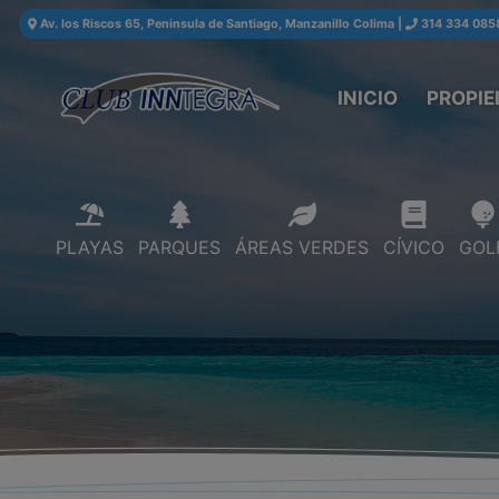
Av. los Riscos 65, Peninsula de Santiago, Manzanillo Colima
|
314 334 085
INICIO
PROPIE
PLAYAS
PARQUES
ÁREAS VERDES
CÍVICO
GOL