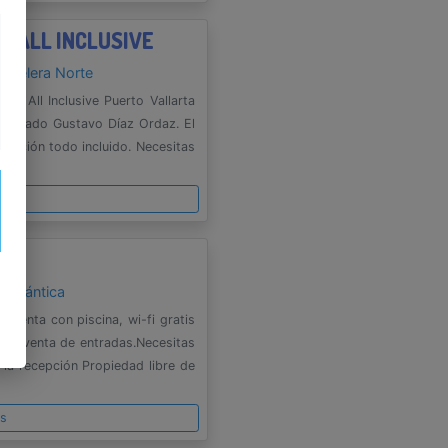
T ALL INCLUSIVE
Hotelera Norte
ub All Inclusive Puerto Vallarta
cenciado Gustavo Díaz Ordaz. El
entación todo incluido. Necesitas
es
Romántica
 Cuenta con piscina, wi-fi gratis
 de venta de entradas.Necesitas
 la recepción Propiedad libre de
es