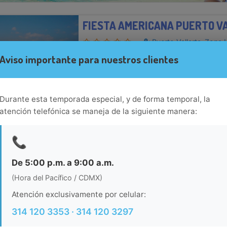
Puerto Vallarta-Zona 
Situado en Bahía de Banderas, El Fiesta Americ
Aviso importante para nuestros clientes
& Spa se encuentra frente a la playa. Cuen
piscina al aire libre. El Aeropuerto Internacio
y la Marina Vall...
Ver más...
Durante esta temporada especial, y de forma temporal, la
Ver habitacion
atención telefónica se maneja de la siguiente manera:
BLUE CHAIRS BY THE SEA - AD
📞
Puerto Vallarta-Zona 
De 5:00 p.m. a 9:00 a.m.
Blue Chairs by the Sea - Adults Only se sitúa 
(Hora del Pacífico / CDMX)
gratis en zonas comunes, servicio de spa y re
de entradas.Necesitas saber: Alojamiento 
Atención exclusivamente por celular:
Mascotas: no se admiten...
Ver más...
314 120 3353 · 314 120 3297
Ver habitacion