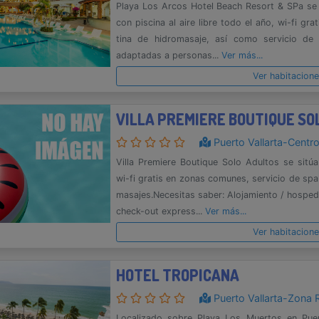
Playa Los Arcos Hotel Beach Resort & SPa se s
con piscina al aire libre todo el año, wi-fi g
tina de hidromasaje, así como servicio de 
adaptadas a personas...
Ver más...
Ver habitacion
VILLA PREMIERE BOUTIQUE SO
Puerto Vallarta-Centr
Villa Premiere Boutique Solo Adultos se sitúa
wi-fi gratis en zonas comunes, servicio de sp
masajes.Necesitas saber: Alojamiento / hosped
check-out express...
Ver más...
Ver habitacion
HOTEL TROPICANA
Puerto Vallarta-Zona 
Localizado sobre Playa Los Muertos en Puert