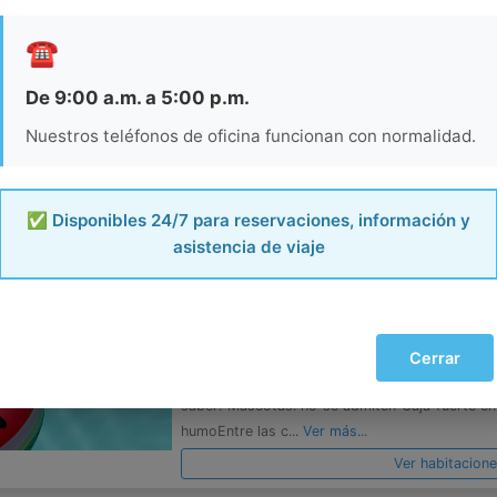
CROWN PARADISE CLUB RESOR
☎️
Puerto Vallarta-Zona 
De 9:00 a.m. a 5:00 p.m.
Ubicado en Playa de Oro, el Crown Paradise Cl
Nuestros teléfonos de oficina funcionan con normalidad.
está a 3,5 km del Aeropuerto Internacional Li
resort ofrece piscinas, parque acuático y alim
saber: El servi...
Ver más...
✅ Disponibles 24/7 para reservaciones, información y
Ver habitacion
asistencia de viaje
HOTEL ELOISA
Puerto Vallarta-Zona 
Hotel Eloisa está localizado en Puerto Vallarta.
Cerrar
en zonas comunes y recepción 24 hrs, además
saber: Mascotas: no se admiten Caja fuerte en
humoEntre las c...
Ver más...
Ver habitacion