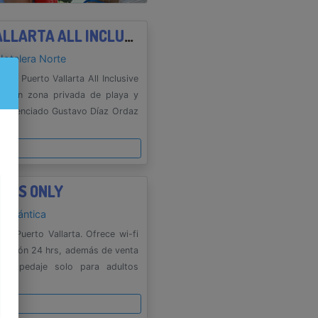
FIESTA AMERICANA PUERTO VALLARTA ALL INCLUSIVE & SPA
Hotelera Norte
ana Puerto Vallarta All Inclusive
ta con zona privada de playa y
nal Licenciado Gustavo Díaz Ordaz
es
ULTS ONLY
Romántica
en Puerto Vallarta. Ofrece wi-fi
cepción 24 hrs, además de venta
/ hospedaje solo para adultos
es