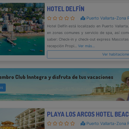
HOTEL DELFÍN
Puerto Vallarta-Zona 
Hotel Delfín está localizado en Puerto Vallarta.
en zonas comunes y servicio de spa, así com
saber: Check-in y check-out express Mascotas:
recepción Propi...
Ver más...
Ver habitacion
embro Club Inntegra y disfruta de tus vacaciones
os
PLAYA LOS ARCOS HOTEL BEAC
Puerto Vallarta-Zona 