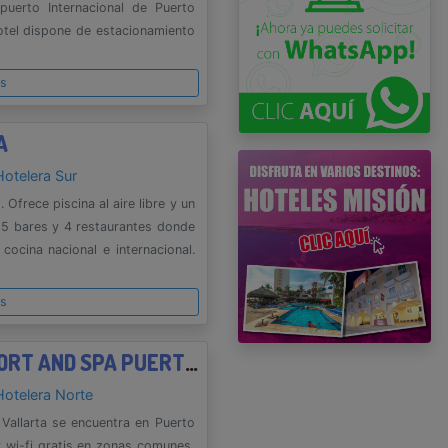
uerto Internacional de Puerto
hotel dispone de estacionamiento
es
A
Hotelera Sur
Ofrece piscina al aire libre y un
a 5 bares y 4 restaurantes donde
cocina nacional e internacional.
es
VILLA DEL PALMAR BEACH RESORT AND SPA PUERTO VALLARTA
Hotelera Norte
Vallarta se encuentra en Puerto
y wi-fi gratis en zonas comunes,