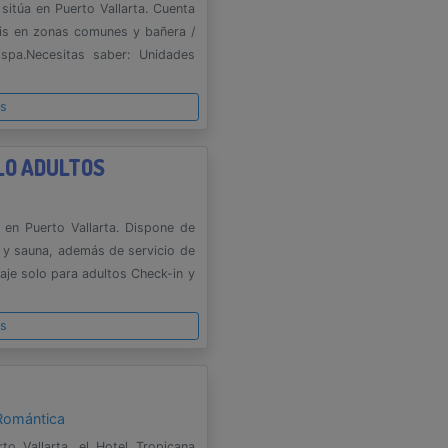
itúa en Puerto Vallarta. Cuenta
ratis en zonas comunes y bañera /
spa.Necesitas saber: Unidades
es
LO ADULTOS
o
 en Puerto Vallarta. Dispone de
a y sauna, además de servicio de
aje solo para adultos Check-in y
es
Romántica
o Vallarta, el Hotel Tropicana