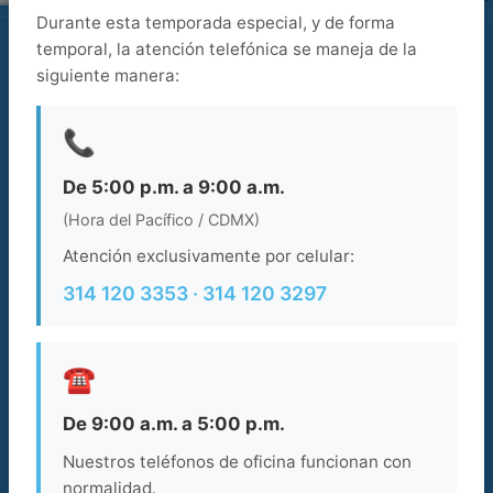
Durante esta temporada especial, y de forma
temporal, la atención telefónica se maneja de la
siguiente manera:
Principales destinos
Cancun
📞
Los Cabos
Puerto Vallarta
De 5:00 p.m. a 9:00 a.m.
Mazatlan
(Hora del Pacífico / CDMX)
Manzanillo
Atención exclusivamente por celular:
Categorias
314 120 3353 · 314 120 3297
Acerca del Sector
Responsabilidad Social
Tips deViajes
☎️
Noticias
Boletin
De 9:00 a.m. a 5:00 p.m.
Nuestros teléfonos de oficina funcionan con
Ayuda
normalidad.