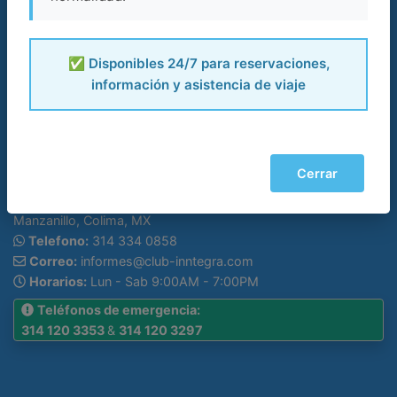
Quienes somos
Membresias vacacionales
Como Reservar
✅ Disponibles 24/7 para reservaciones,
Contactanos
información y asistencia de viaje
Aviso de Privacidad
¿Dudas con tus pagos?
Solicita tu factura aquí
Contactanos
Cerrar
Direccion:
Av. De los Riscos, Peninsula de Santiago,
Manzanillo, Colima, MX
Telefono:
314 334 0858
Correo:
informes@club-inntegra.com
Horarios:
Lun - Sab 9:00AM - 7:00PM
Teléfonos de emergencia:
314 120 3353
&
314 120 3297