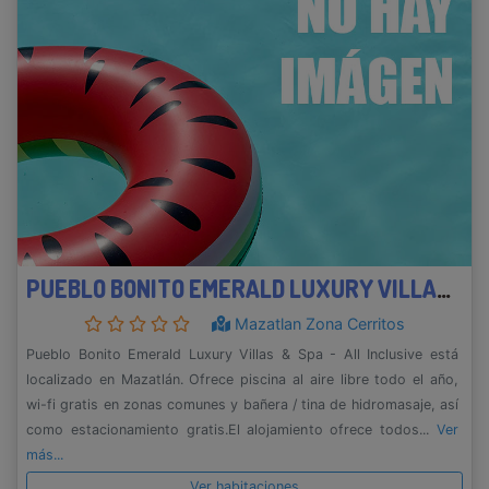
PUEBLO BONITO EMERALD LUXURY VILLAS & SPA - ALL INCLUSIVE
Mazatlan Zona Cerritos
Pueblo Bonito Emerald Luxury Villas & Spa - All Inclusive está
localizado en Mazatlán. Ofrece piscina al aire libre todo el año,
wi-fi gratis en zonas comunes y bañera / tina de hidromasaje, así
como estacionamiento gratis.El alojamiento ofrece todos...
Ver
más...
Ver habitaciones