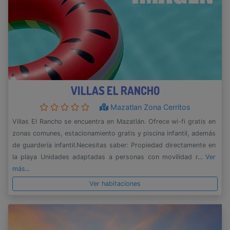
VILLAS EL RANCHO
Mazatlan Zona Cerritos
Villas El Rancho se encuentra en Mazatlán. Ofrece wi-fi gratis en
zonas comunes, estacionamiento gratis y piscina infantil, además
de guardería infantil.Necesitas saber: Propiedad directamente en
la playa Unidades adaptadas a personas con movilidad r...
Ver
más...
Ver habitaciones