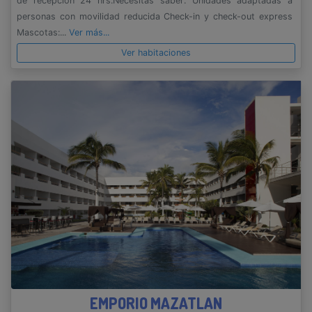
de recepción 24 hrs.Necesitas saber: Unidades adaptadas a
personas con movilidad reducida Check-in y check-out express
Mascotas:...
Ver más...
Ver habitaciones
EMPORIO MAZATLAN