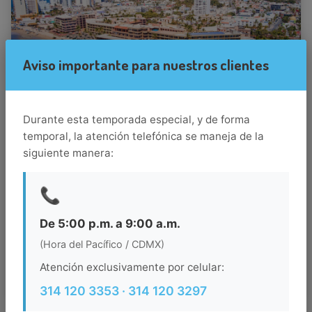
Aviso importante para nuestros clientes
Durante esta temporada especial, y de forma
temporal, la atención telefónica se maneja de la
HOTEL PLAYA MAZATLÁN
siguiente manera:
Mazatlan Zona Dorada
📞
Situado en la Zona Dorada de Mazatlán, el Hotel Playa Mazatlán
All Inclusive tiene acceso directo a la playa, spa con sala de
De 5:00 p.m. a 9:00 a.m.
masaje y recepción 24 hs que ofrece información turística,
excursiones y actividades deportivas en la región.Necesitas
(Hora del Pacífico / CDMX)
saber...
Ver más...
Atención exclusivamente por celular:
Ver habitaciones
314 120 3353 · 314 120 3297