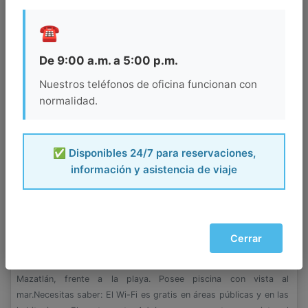
☎️
De 9:00 a.m. a 5:00 p.m.
Nuestros teléfonos de oficina funcionan con
normalidad.
✅ Disponibles 24/7 para reservaciones,
información y asistencia de viaje
COSTA DE ORO BEACH HOTEL
Cerrar
Mazatlan Zona Dorada
El Costa de Oro Beach Hotel se encuentra en la Zona Dorada de
Mazatlán, frente a la playa. Posee piscina con vista al
mar.Necesitas saber: El Wi-Fi es gratis en áreas públicas y en las