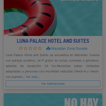
LUNA PALACE HOTEL AND SUITES
Mazatlan Zona Dorada
Luna Palace Hotel and Suites se encuentra en Mazatlán. Cuenta
con parque acuático, wi-fi gratis en zonas comunes y gimnasio,
además de recepción 24 hrs.Necesitas saber: Unidades
adaptadas a personas con movilidad reducida Check-in y check-
out express...
Ver más...
Ver habitaciones