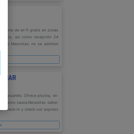
Dispone de wi-fi gratis en zonas
 juegos, así como recepción 24
xpress Mascotas: no se admiten
es
L MAR
 Manzanillo. Ofrece piscina, wi-
 así como sauna.Necesitas saber:
da Check-in y check-out express
es