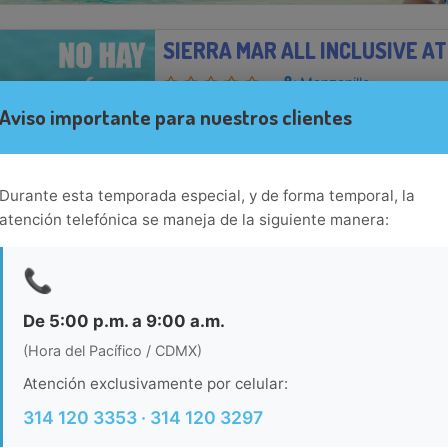
SIERRA MAR ALL INCLUSIVE A
Manzanillo
Sierra Mar All Inclusive at Tesoro está local
Aviso importante para nuestros clientes
servicio de spa, estacionamiento gratis y g
hrs.Necesitas saber: Mascotas: no se admiten 
de fumadoresEl establ...
Ver más...
Durante esta temporada especial, y de forma temporal, la
Ver habitacion
atención telefónica se maneja de la siguiente manera:
VISTA PLAYA DE ORO MANZANI
📞
Manzanillo
De 5:00 p.m. a 9:00 a.m.
Vista Playa de Oro Manzanillo es un hotel t
(Hora del Pacífico / CDMX)
frente a la Bahía de Santiago en Playa Mir
estacionamiento gratuito se encuentra locali
Atención exclusivamente por celular:
Manzanillo y a 25 minutos d...
Ver más...
314 120 3353 · 314 120 3297
Ver habitacion