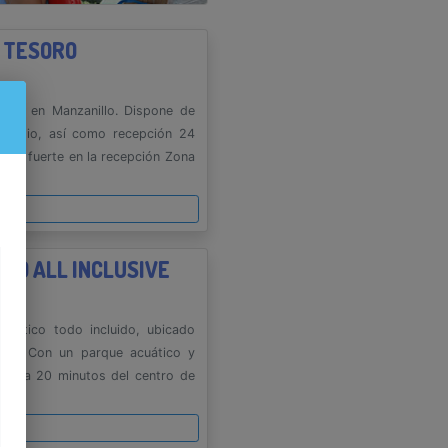
T TESORO
izado en Manzanillo. Dispone de
imnasio, así como recepción 24
Caja fuerte en la recepción Zona
es
LLO ALL INCLUSIVE
emático todo incluido, ubicado
amar. Con un parque acuático y
zado a 20 minutos del centro de
es