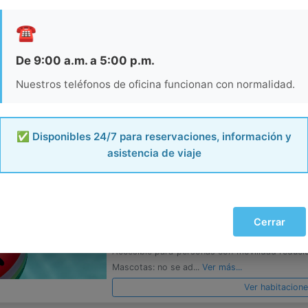
HOTEL FIESTA MEXICANA
☎️
Manzanillo
De 9:00 a.m. a 5:00 p.m.
Hotel Fiesta Mexicana se sitúa en Manzanillo. 
Nuestros teléfonos de oficina funcionan con normalidad.
comunes, estacionamiento gratis y salón de
hrs.Necesitas saber: Check-in y check-out e
Caja fuerte en la recepc...
Ver más...
✅ Disponibles 24/7 para reservaciones, información y
Ver habitacion
asistencia de viaje
BEST WESTERN PLUS LUNA DE
Manzanillo
Best Western Plus Luna del Mar se encuentra en
Cerrar
fi gratis en zonas comunes y servicio de spa,
Accesible para personas con movilidad reduci
Mascotas: no se ad...
Ver más...
Ver habitacion