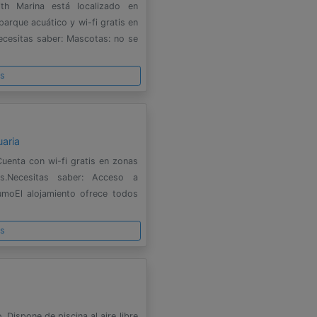
th Marina está localizado en
parque acuático y wi-fi gratis en
cesitas saber: Mascotas: no se
es
aria
Cuenta con wi-fi gratis en zonas
s.Necesitas saber: Acceso a
umoEl alojamiento ofrece todos
es
 Dispone de piscina al aire libre