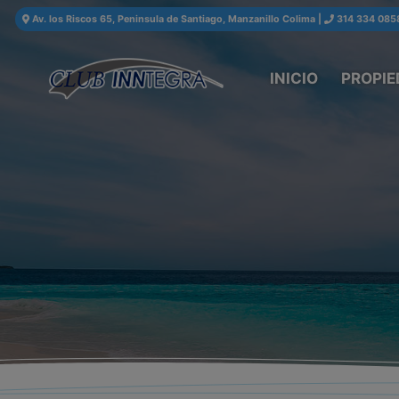
Av. los Riscos 65, Peninsula de Santiago, Manzanillo Colima
|
314 334 085
INICIO
PROPIE