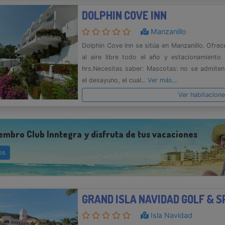
DOLPHIN COVE INN
Manzanillo
Dolphin Cove Inn se sitúa en Manzanillo. Ofrec
al aire libre todo el año y estacionamiento
hrs.Necesitas saber: Mascotas: no se admitenE
el desayuno, el cual...
Ver más...
Ver habitacion
embro Club Inntegra y disfruta de tus vacaciones
os
Isla Navidad