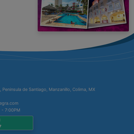
, Peninsula de Santiago, Manzanillo, Colima, MX
tegra.com
 - 7:00PM
:
7