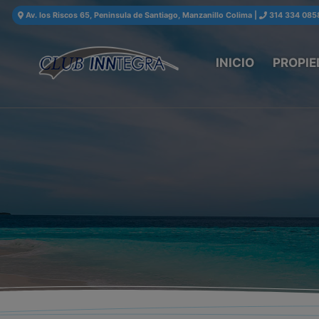
Av. los Riscos 65, Peninsula de Santiago, Manzanillo Colima
|
314 334 085
INICIO
PROPIE