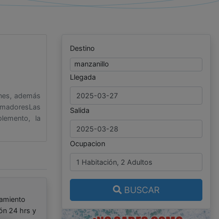
Destino
manzanillo
Llegada
unes, además
fumadoresLas
Salida
lemento, la
Ocupacion
BUSCAR
namiento
ón 24 hrs y