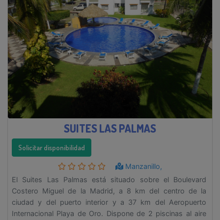
SUITES LAS PALMAS
Solicitar disponibilidad
Manzanillo,
El Suites Las Palmas está situado sobre el Boulevard
Costero Miguel de la Madrid, a 8 km del centro de la
ciudad y del puerto interior y a 37 km del Aeropuerto
Internacional Playa de Oro. Dispone de 2 piscinas al aire