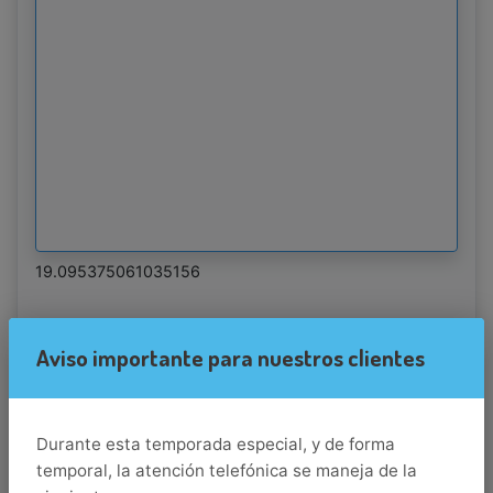
19.095375061035156
Aviso importante para nuestros clientes
Destino
manzanillo
Llegada
Durante esta temporada especial, y de forma
temporal, la atención telefónica se maneja de la