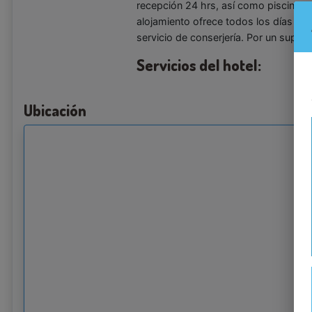
recepción 24 hrs, así como piscina i
alojamiento ofrece todos los días el
servicio de conserjería. Por un suple
Servicios del hotel:
Ubicación