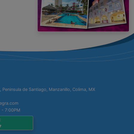
, Peninsula de Santiago, Manzanillo, Colima, MX
tegra.com
 - 7:00PM
:
7