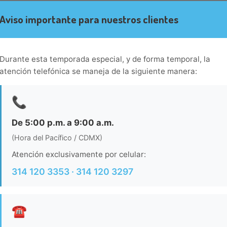
nfantil.Necesitas saber: Mascotas: no se admiten Zona de fumador
 desayuno.Entre las comodidades se destacan venta de entradas, so
Aviso importante para nuestros clientes
mento, la propiedad cuenta con servicio de guarda-equipaje.
Durante esta temporada especial, y de forma temporal, la
atención telefónica se maneja de la siguiente manera:
📞
De 5:00 p.m. a 9:00 a.m.
(Hora del Pacífico / CDMX)
Atención exclusivamente por celular:
314 120 3353 · 314 120 3297
☎️