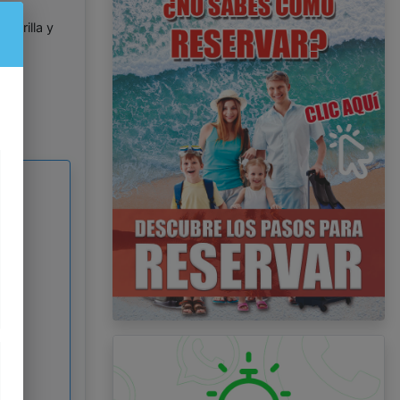
esEl
mbrilla y