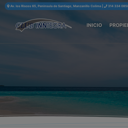
Av. los Riscos 65, Peninsula de Santiago, Manzanillo Colima
|
314 334 085
INICIO
PROPIE