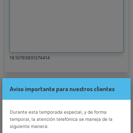
19.10763931274414
Destino
Aviso importante para nuestros clientes
manzanillo
Llegada
Durante esta temporada especial, y de forma
temporal, la atención telefónica se maneja de la
Salida
siguiente manera: