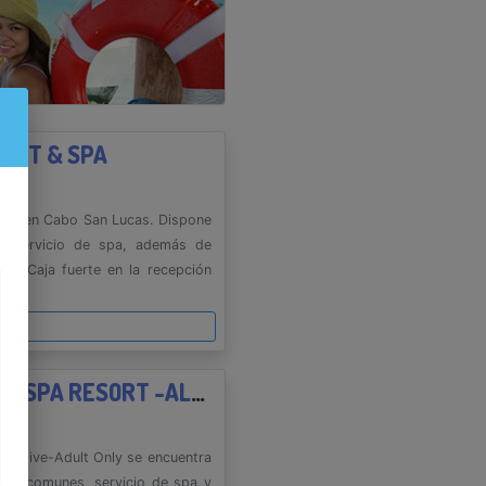
SORT & SPA
ntra en Cabo San Lucas. Dispone
 y servicio de spa, además de
ten Caja fuerte en la recepción
es
PUEBLO BONITO PACIFICA GOLF & SPA RESORT -ALL INCLUSIVE-ADULT ONLY
Inclusive-Adult Only se encuentra
onas comunes, servicio de spa y