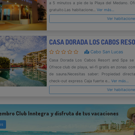
a 5 minutos a pie de la Playa del Medano. Ofre
gratuito.Las habitacione...
Ver más...
Ver habitacion
CASA DORADA LOS CABOS RES
Cabo San Lucas
Casa Dorada Los Cabos Resort and Spa se 
Ofrece club de playa, wi-fi gratis en zonas c
de sauna.Necesitas saber: Propiedad direct
check-out express Caja fuerte e...
Ver más...
Ver habitacion
embro Club Inntegra y disfruta de tus vacaciones
os