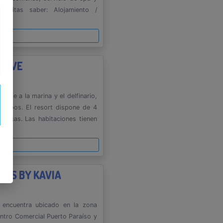
cesitas saber: Alojamiento /
es
USIVE
rente a la marina y el delfinario,
 Cabos. El resort dispone de 4
úblicas. Las habitaciones tienen
es
TES BY KAVIA
encuentra ubicado en la zona
ntro Comercial Puerto Paraíso y