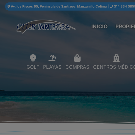
Av. los Riscos 65, Peninsula de Santiago, Manzanillo Colima
|
314 334 085
INICIO
PROPIE
GOLF
PLAYAS
COMPRAS
CENTROS MÉDIC