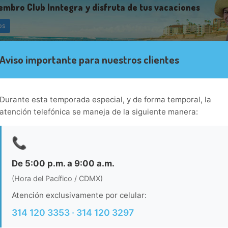
embro Club Inntegra y disfruta de tus vacaciones
os
Aviso importante para nuestros clientes
VILLA LA ESTANCIA BEACH RE
Cabo San Lucas
Durante esta temporada especial, y de forma temporal, la
Villa la Estancia Beach Resort & Spa se encue
atención telefónica se maneja de la siguiente manera:
de piscina, wi-fi gratis en zonas comunes
sauna.Necesitas saber: Mascotas: no se admi
Propiedad libre de humoEl a...
Ver más...
📞
Ver habitacion
De 5:00 p.m. a 9:00 a.m.
(Hora del Pacífico / CDMX)
Atención exclusivamente por celular:
Pacific Zone Cabos
314 120 3353 · 314 120 3297
Pueblo Bonito Pacifica Golf & Spa Resort -All 
en Cabo San Lucas. Ofrece wi-fi gratis en z