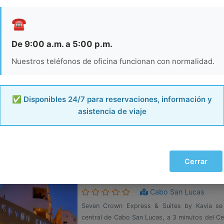
sauna, además de servicio de masajes.Ne
☎️
hospedaje solo para adultos...
Ver más...
Ver habitacion
De 9:00 a.m. a 5:00 p.m.
Nuestros teléfonos de oficina funcionan con normalidad.
SANDOS FINISTERRA ALL INCL
Cabo San Lucas
El Sandos Finisterra All Inclusive está ubicado f
✅ Disponibles 24/7 para reservaciones, información y
a 46 km del Aeropuerto Internacional de Los
asistencia de viaje
piscinas e internet Wi-Fi sin costo en áreas p
vista al mar...
Ver más...
Ver habitacion
Cerrar
SEVEN CROWN EXPRESS & SUI
Cabo San Lucas
Seven Crown Express & Suites by Kavia se 
central de Cabo San Lucas, a 3 minutos del Ce